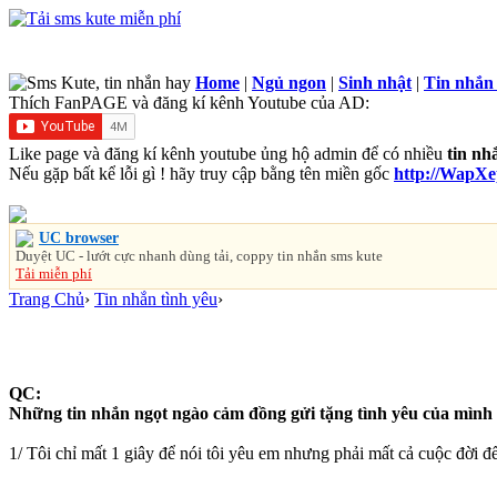
Home
|
Ngủ ngon
|
Sinh nhật
|
Tin nhắn
Thích FanPAGE và đăng kí kênh Youtube của AD:
Like page và đăng kí kênh youtube ủng hộ admin để có nhiều
tin nh
Nếu gặp bất kể lỗi gì ! hãy truy cập bằng tên miền gốc
http://WapX
UC browser
Duyệt UC - lướt cực nhanh dùng tải, coppy tin nhắn sms kute
Tải miễn phí
Trang Chủ
›
Tin nhắn tình yêu
›
QC:
Những tin nhắn ngọt ngào cảm đồng gửi tặng tình yêu của mình 
1/ Tôi chỉ mất 1 giây để nói tôi yêu em nhưng phải mất cả cuộc đời đ