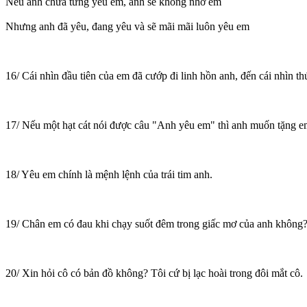
Nếu anh chưa từng yêu em, anh sẽ không nhớ em
Nhưng anh đã yêu, đang yêu và sẽ mãi mãi luôn yêu em
16/ Cái nhìn đầu tiên của em đã cướp đi linh hồn anh, đến cái nhìn t
17/ Nếu một hạt cát nói được câu "Anh yêu em" thì anh muốn tặng em tấ
18/ Yêu em chính là mệnh lệnh của trái tim anh.
19/ Chân em có đau khi chạy suốt đêm trong giấc mơ của anh không
20/ Xin hỏi cô có bản đồ không? Tôi cứ bị lạc hoài trong đôi mắt cô.