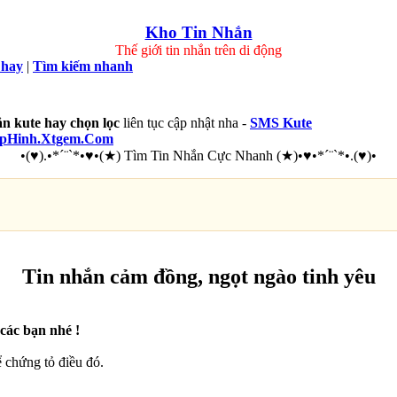
Kho Tin Nhắn
Thế giới tin nhắn trên di động
 hay
|
Tìm kiếm nhanh
ắn kute hay chọn lọc
liên tục cập nhật nha -
SMS Kute
epHinh.Xtgem.Com
•(♥).•*´¨`*•♥•(★) Tìm Tin Nhắn Cực Nhanh (★)•♥•*´¨`*•.(♥)•
Tin nhắn cảm đồng, ngọt ngào tinh yêu
các bạn nhé !
ể chứng tỏ điều đó.