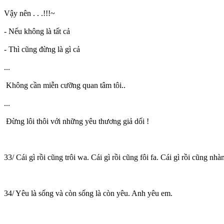
Vậy nên . . .!!!~
- Nếu không là tất cả
- Thì cũng đừng là gì cả
...
Không cần miễn cưỡng quan tâm tôi..
...
Đừng lôi thôi với những yêu thương giả dối !
33/ Cái gì rồi cũng trôi wa. Cái gì rồi cũng fôi fa. Cái gì rồi cũng nh
34/ Yêu là sống và còn sống là còn yêu. Anh yêu em.