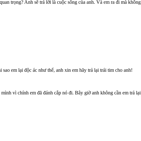
quan trọng? Anh sẽ trả lời là cuộc sống của anh. Và em ra đi mà khôn
 sao em lại độc ác như thế, anh xin em hãy trả lại trái tim cho anh!
m mình vì chính em đã đánh cắp nó đi. Bây giờ anh không cần em trả lại 